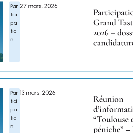
27 mars, 2026
Par
Participati
tici
Grand Tast
pa
2026 – doss
tio
n
candidatur
13 mars, 2026
Par
Réunion
tici
d’informat
pa
“Toulouse 
tio
n
péniche” – 