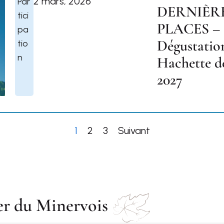
2 mars, 2026
Par
DERNIÈR
tici
PLACES –
pa
Dégustatio
tio
n
Hachette d
2027
1
2
3
Suivant
er du Minervois