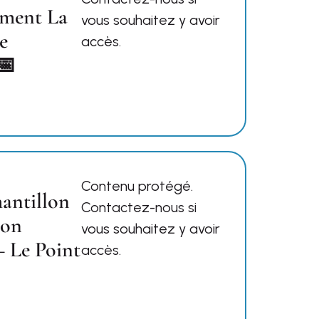
ement La
vous souhaitez y avoir
Le
accès.
📅
Contenu protégé.
hantillon
Contactez-nous si
ion
vous souhaitez y avoir
– Le Point
accès.