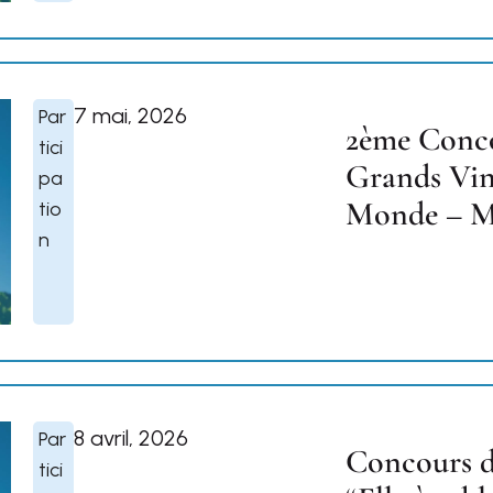
7 mai, 2026
Par
2ème Conco
tici
Grands Vin
pa
Monde – M
tio
n
8 avril, 2026
Par
Concours d
tici