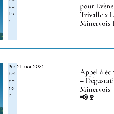
pour Evèn
pa
Trivalle x 
tio
n
Minervois 
21 mai, 2026
Par
Appel à éc
tici
– Dégustat
pa
Minervois 
tio
n
📢🍷