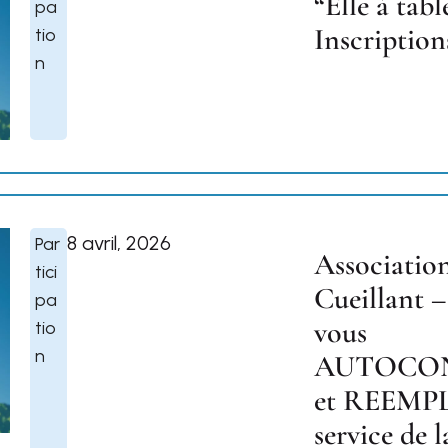
“Elle à tabl
pa
Inscription
tio
n
8 avril, 2026
Par
Associatio
tici
Cueillant 
pa
vous
tio
n
AUTOCO
et REEMP
service de l