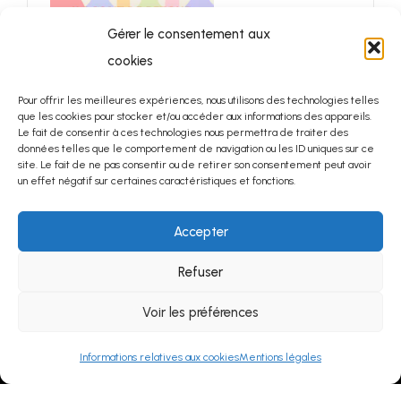
DE LA MAISON DES
VINS DU MINERVOIS
Gérer le consentement aux
La Maison des Vins du
cookies
Minervois
Pour offrir les meilleures expériences, nous utilisons des technologies telles
que les cookies pour stocker et/ou accéder aux informations des appareils.
Le fait de consentir à ces technologies nous permettra de traiter des
données telles que le comportement de navigation ou les ID uniques sur ce
site. Le fait de ne pas consentir ou de retirer son consentement peut avoir
20 août 2026
un effet négatif sur certaines caractéristiques et fonctions.
17h00 – 19h30
LES JEUDIS VIGNERONS
DE LA MAISON DES
Accepter
VINS DU MINERVOIS
La Maison des Vins du
Refuser
Minervois
Voir les préférences
Informations relatives aux cookies
Mentions légales
20 août 2026