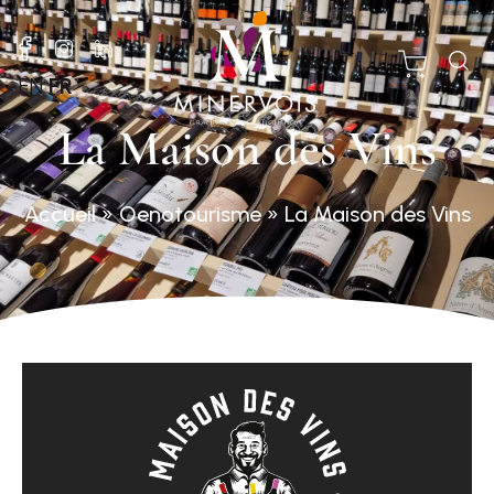
EN
FR
La Maison des Vins
Accueil
»
Oenotourisme
»
La Maison des Vins