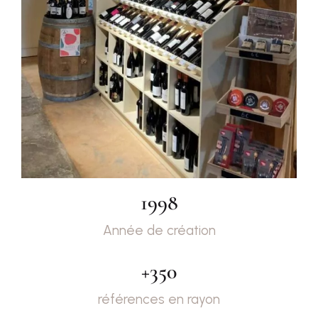
1998
Année de création
+
350
références en rayon