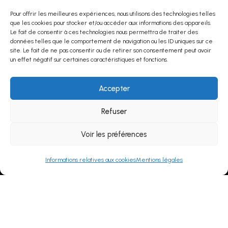
Pour offrir les meilleures expériences, nous utilisons des technologies telles
que les cookies pour stocker et/ou accéder aux informations des appareils.
Bee Friendly
Le fait de consentir à ces technologies nous permettra de traiter des
données telles que le comportement de navigation ou les ID uniques sur ce
Association de syndicats d'apiculteurs européens,
site. Le fait de ne pas consentir ou de retirer son consentement peut avoir
créée en 2011. Le label, lancé en 2014, comporte
un effet négatif sur certaines caractéristiques et fonctions.
27 critères sur la biodiversité, les pesticides et le
lien avec le monde apicole.
Accepter
Refuser
Voir les préférences
Informations relatives aux cookies
Mentions légales
Haute Valeur Environnementale
Certification nationale issue en 2012 du Grenelle
de l’environnement. Les ambitions de ce label sont
de préserver l'écosystème naturel et de réduire