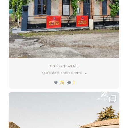
[UN GRAND MERCI]
...
Quelques clichés de notre
76
1
[RAISINS DE SOURIRE]
🍷✨ Et vous, à
...
Juil 30
58
0