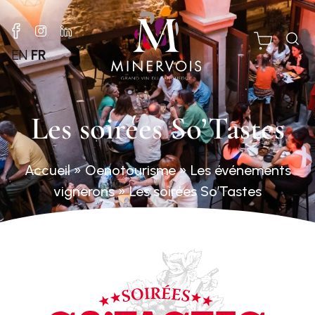
EN
FR
Les soirées So’Tastes
Accueil
»
Oenotourisme
»
Les événements
vignerons
»
Les soirées So’Tastes