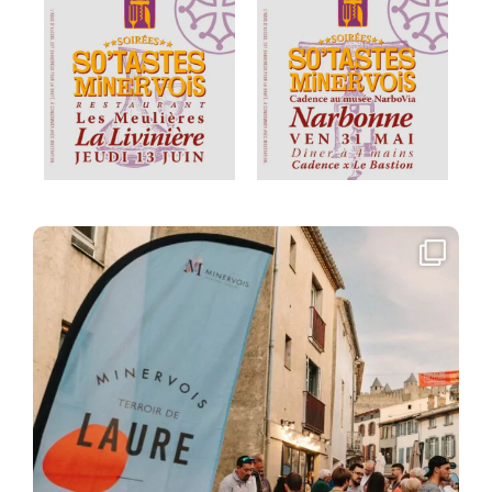
[TERROIR DE LAURE]
Après leur Soirée dans la
...
Mai 8
79
1