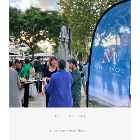
Hier nous étions chez
...
Mai 31
68
1
[BELLE SOIRÉE🥳]
...
Hier nous étions chez