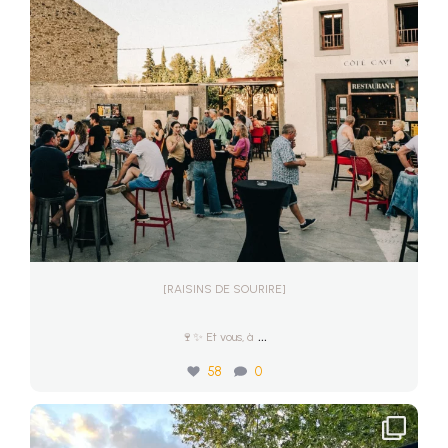
[RAISINS DE SOURIRE]
...
🍷✨ Et vous, à
58
0
[BELLE SOIRÉE🥳]