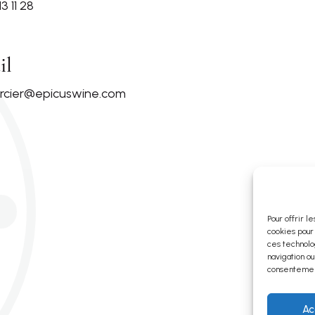
3 11 28
il
rcier@epicuswine.com
Pour offrir l
cookies pour
ces technolo
navigation ou
consentement
Ac