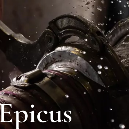
E
p
i
c
u
s