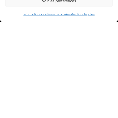
Voir les préférences
Email
Informations relatives aux cookies
Mentions légales
contact@villepeyroux-forest.fr
Réseaux sociaux