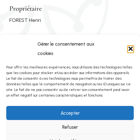
Propriétaire
FOREST Henri
Téléphone
Gérer le consentement aux
04 68 24 77 40
cookies
Pour offrir les meilleures expériences, nous utilisons des technologies telles
Site
que les cookies pour stocker et/ou accéder aux informations des appareils.
Le fait de consentir à ces technologies nous permettra de traiter des
www.villepeyroux-forest.fr
données telles que le comportement de navigation ou les ID uniques sur ce
site. Le fait de ne pas consentir ou de retirer son consentement peut avoir
un effet négatif sur certaines caractéristiques et fonctions.
Adresse
Accepter
Domaine Villepeyroux Forest
Refuser
11600 Malves en Minervois