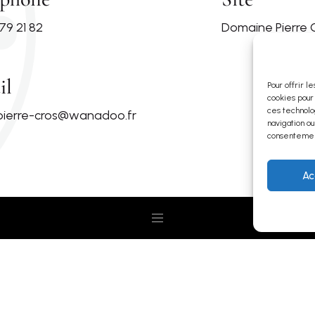
79 21 82
Domaine Pierre 
il
Pour offrir l
cookies pour
ces technolo
ierre-cros@wanadoo.fr
navigation ou
consentement
Ac
Accueil
Origine Minervois