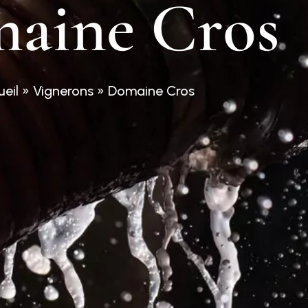
m
a
i
n
e
C
r
o
s
eil
»
Vignerons
»
Domaine Cros