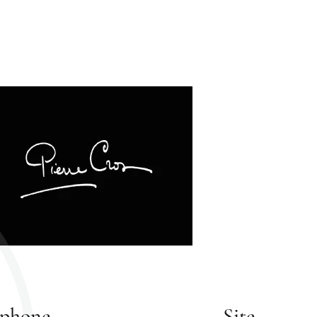
éphone
Site