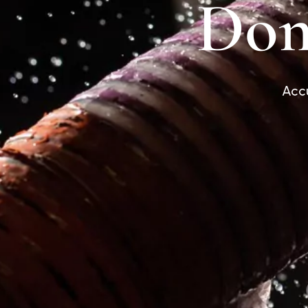
D
o
Accu