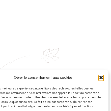
Gérer le consentement aux cookies
© 2025
Mentions légales
–
Protection des données
es meilleures expériences, nous utilisons des technologies telles que les
 stocker et/ou accéder aux informations des appareils. Le fait de consentir à
avec modération | visitez le site
www.vinetsociete.fr
gies nous permettra de traiter des données telles que le comportement de
 les ID uniques sur ce site. Le fait de ne pas consentir ou de retirer son
 peut avoir un effet négatif sur certaines caractéristiques et fonctions.