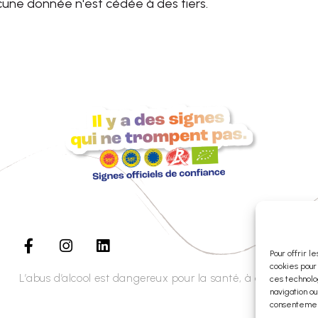
une donnée n'est cédée à des tiers.
Pour offrir l
cookies pour
L’abus d’alcool est dangereux pour la santé, à consommer 
ces technolo
navigation ou
consentement